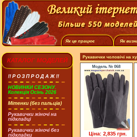
Як це працює
Як визн
Рукавички чоловічі на ху
КАТАЛОГ МОДЕЛЕЙ
Модель № 068
!! Р О З П Р О Д А Ж !!
НОВИНКИ СЕЗОНУ.
Колекція Осінь 2026
Мітенки (без пальців)
Рукавички жіночі на
підкладці
Рукавички жіночі без
Ціна: 2,835 грн.
підкладки