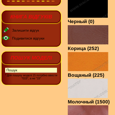
КНИГА ВІДГУКІВ
Черный (0)
Залишити відгук
Подивитися відгуки
Корица (252)
ПОШУК МОДЕЛІ
Вощаный (225)
* Для пошуку моделі 15 потрібно ввести
"015", а не "15"
Молочный (1500)