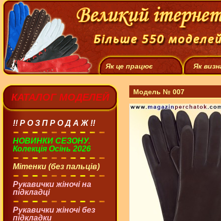
Як це працює
Як визн
Модель № 007
КАТАЛОГ МОДЕЛЕЙ
!! Р О З П Р О Д А Ж !!
НОВИНКИ СЕЗОНУ.
Колекція Осінь 2026
Мітенки (без пальців)
Рукавички жіночі на
підкладці
Рукавички жіночі без
підкладки