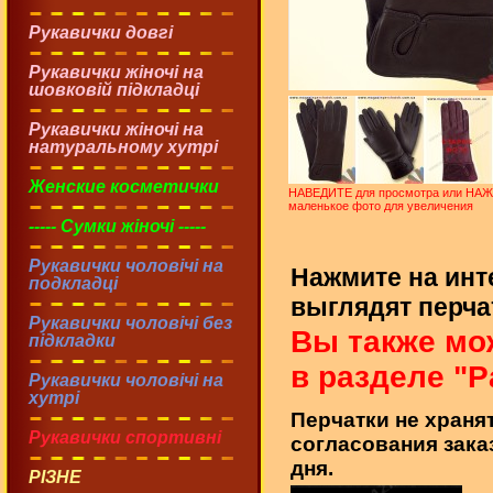
Рукавички довгі
Рукавички жіночі на
шовковій підкладці
Рукавички жіночі на
натуральному хутрі
Женские косметички
НАВЕДИТЕ для просмотра или НА
маленькое фото для увеличения
----- Сумки жіночі -----
Рукавички чоловічі на
Нажмите на инт
подкладці
выглядят перчат
Рукавички чоловічі без
Вы также мо
підкладки
в разделе "Р
Рукавички чоловічі на
хутрі
Перчатки не хранят
Рукавички спортивні
согласования зака
дня.
РІЗНЕ